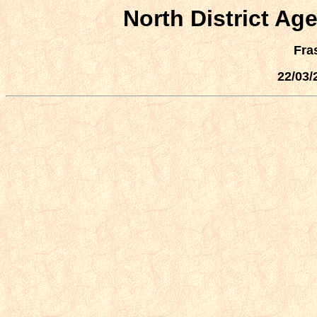
North District A
Fra
22/03/